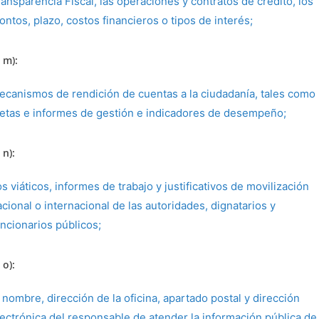
ansparencia Fiscal, las operaciones y contratos de crédito, los
ntos, plazo, costos financieros o tipos de interés;
 m):
ecanismos de rendición de cuentas a la ciudadanía, tales como
etas e informes de gestión e indicadores de desempeño;
 n):
s viáticos, informes de trabajo y justificativos de movilización
cional o internacional de las autoridades, dignatarios y
uncionarios públicos;
 o):
 nombre, dirección de la oficina, apartado postal y dirección
lectrónica del responsable de atender la información pública de