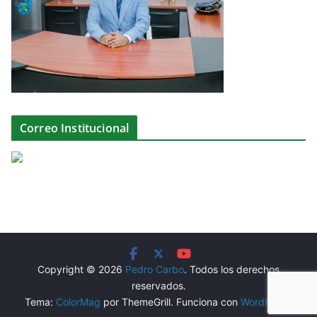
Correo Institucional
Copyright © 2026
Pedro Carbo
. Todos los derechos
reservados.
Tema:
ColorMag
por ThemeGrill. Funciona con
WordPress
.