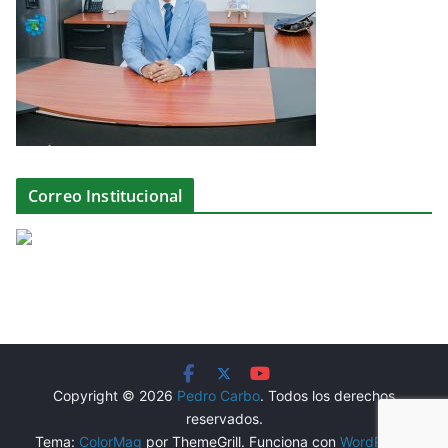
Correo Institucional
Copyright © 2026
Pedro Carbo
. Todos los derechos
reservados.
Tema:
ColorMag
por ThemeGrill. Funciona con
WordPress
.