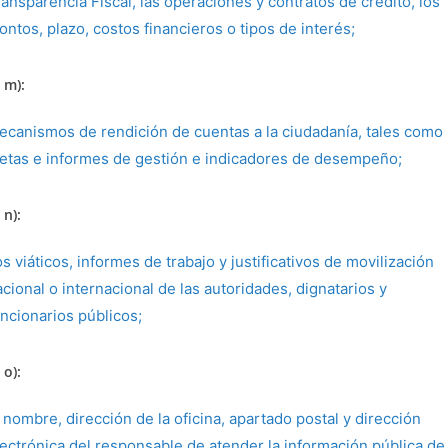
ansparencia Fiscal, las operaciones y contratos de crédito, los
ntos, plazo, costos financieros o tipos de interés;
 m):
ecanismos de rendición de cuentas a la ciudadanía, tales como
etas e informes de gestión e indicadores de desempeño;
 n):
s viáticos, informes de trabajo y justificativos de movilización
cional o internacional de las autoridades, dignatarios y
uncionarios públicos;
 o):
 nombre, dirección de la oficina, apartado postal y dirección
lectrónica del responsable de atender la información pública de