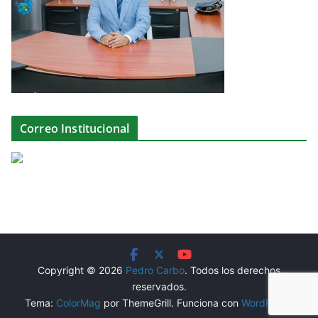
Correo Institucional
Copyright © 2026
Pedro Carbo
. Todos los derechos
reservados.
Tema:
ColorMag
por ThemeGrill. Funciona con
WordPress
.