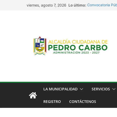
Saltar
Lo último:
Convocatoria Púb
viernes, agosto 7, 2026
al
Convocatoria Púb
alimentación.
contenido
EMAPAPC-EP Ped
Concurso Público 
Miembros de la J
Pedro Carbo.
Capacitación CN
LA MUNICIPALIDAD
SERVICIOS
REGISTRO
CONTÁCTENOS