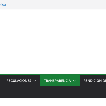
lica
lica proceso de contratación ingesta
ro Carbo
de Méritos y Oposición de las y los
unta de Protección de Derechos del Cantón
E Consulta Popular y Referéndum 2024
REGULACIONES
TRANSPARENCIA
RENDICIÓN D